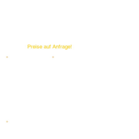
LICHT : Showtec -
Stairville - ADJ
Lichtanlagen in allen
Konstelationen,
aller Art und Größen.
Preise auf Anfrage!