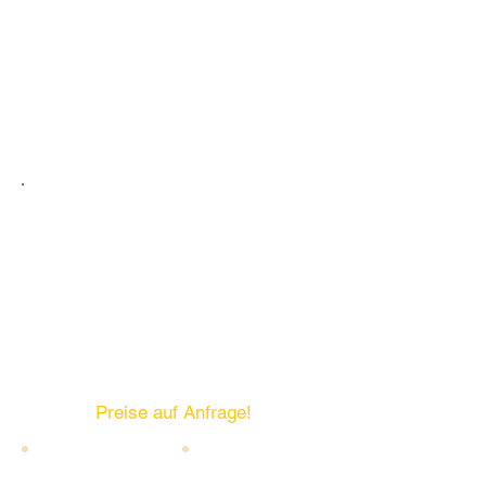
BÜHNE: Global Truss-Work
Traversen, Stative, 2 Punkt oder 4
Punkt
große Bühnen, kleine Bühnen ganz
egal,
hier bekommen Sie den richtigen
Auftritt.
Preise auf Anfrage!