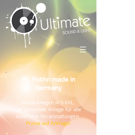
PA: Fohhn made in
Germany
Musikanlagen in S-XXL.
Die passende Anlage für alle
Arten von Veranstaltungen.
Preise auf Anfrage!